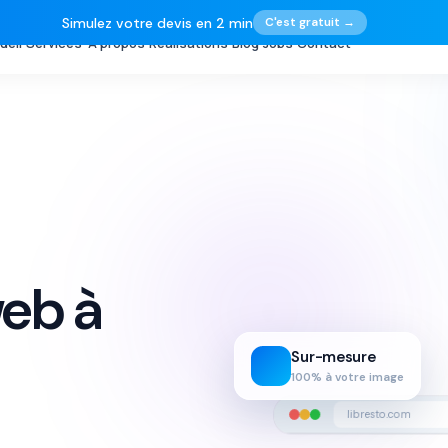
Simulez votre devis en 2 min
C'est gratuit →
ueil
Services
À propos
Réalisations
Blog
Jobs
Contact
eb à
Sur-mesure
100% à votre image
libresto.com
t