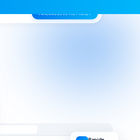
PARLONS DE VOTRE PROJET
Accueil
Services
Création de site web
Création de site e-commerce
Création de marketplace
Intégrations & applications web
Référencement naturel (SEO)
Rapide