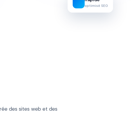
optimisé SEO
Google Ads (SEA)
Automatisation IA
À propos
Réalisations
Blog
Jobs
Contact
 crée des sites web et des