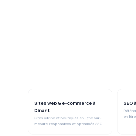
Sites web & e-commerce à
SEO à
Dinant
Référe
en 1èr
Sites vitrine et boutiques en ligne sur-
mesure, responsives et optimisés SEO.